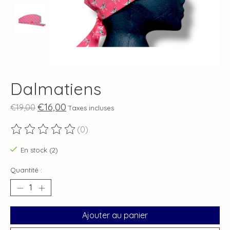
Dalmatiens
€16,00
€19,00
Taxes incluses
(0)
Ce produit est évalué à
0
sur 5
En stock (2)
Quantité :
Ajouter au panier