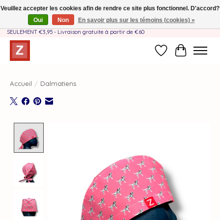
Veuillez accepter les cookies afin de rendre ce site plus fonctionnel. D'accord?
Oui
Non
En savoir plus sur les témoins (cookies) »
Fait à la main par une équipe mère-fille❤️ - Frais de livraison BE & NL
SEULEMENT €3,95 - Livraison gratuite à partir de €60
Liste de souhait
Panier
Accueil
/
Dalmatiens
Product image slideshow Items