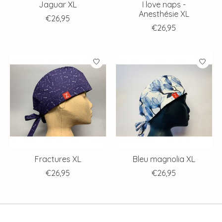
Jaguar XL
I love naps -
Anesthésie XL
€26,95
€26,95
Fractures XL
Bleu magnolia XL
€26,95
€26,95