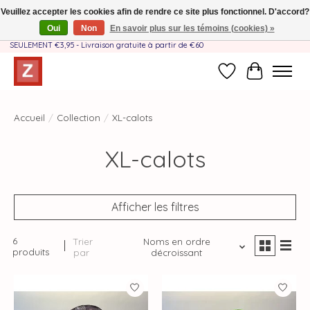
Veuillez accepter les cookies afin de rendre ce site plus fonctionnel. D'accord?
Oui
Non
En savoir plus sur les témoins (cookies) »
Fait à la main par une équipe mère-fille❤️ - Frais de livraison BE & NL
SEULEMENT €3,95 - Livraison gratuite à partir de €60
Liste de souhait
Panier
Accueil
/
Collection
/
XL-calots
XL-calots
Afficher les filtres
6
Trier
Noms en ordre
produits
par
décroissant