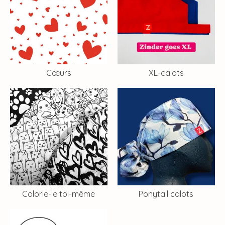
Cœurs
XL-calots
Colorie-le toi-même
Ponytail calots