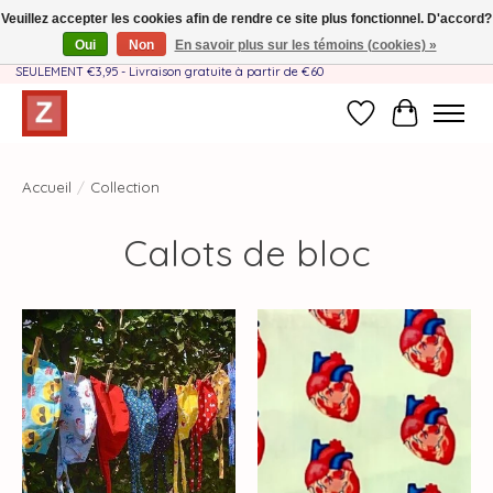
Veuillez accepter les cookies afin de rendre ce site plus fonctionnel. D'accord?
Oui
Non
En savoir plus sur les témoins (cookies) »
Fait à la main par une équipe mère-fille❤️ - Frais de livraison BE & NL
SEULEMENT €3,95 - Livraison gratuite à partir de €60
Liste de souhait
Panier
Accueil
/
Collection
Calots de bloc