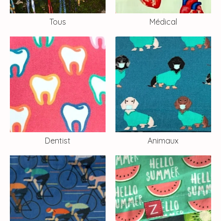
Tous
Médical
Dentist
Animaux