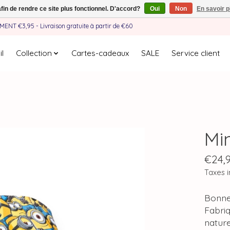
afin de rendre ce site plus fonctionnel. D'accord?
Oui
Non
En savoir p
EMENT €3,95 - Livraison gratuite à partir de €60
l
Collection
Cartes-cadeaux
SALE
Service client
Mi
€24,
Taxes i
Bonnet
Fabri
nature