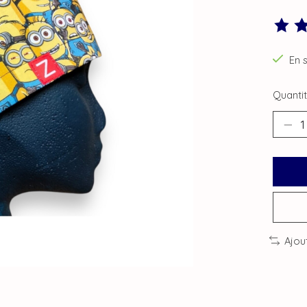
Ce pro
En 
Quantit
Ajou