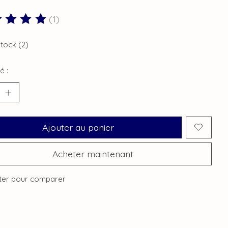
(1)
duit est évalué à
5
sur 5
stock (2)
é :
Ajouter au panier
Acheter maintenant
ter pour comparer