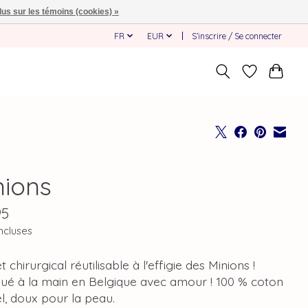
lus sur les témoins (cookies) »
FR
EUR
S’inscrire / Se connecter
nions
95
ncluses
 chirurgical réutilisable à l'effigie des Minions !
qué à la main en Belgique avec amour ! 100 % coton
l, doux pour la peau.