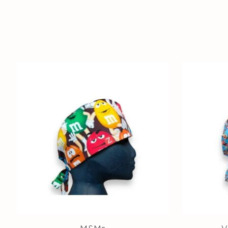
Articles du carrousel de produits
M&Ms
V