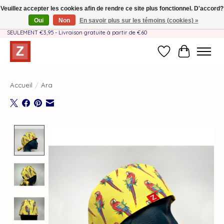
Veuillez accepter les cookies afin de rendre ce site plus fonctionnel. D'accord?
Oui
Non
En savoir plus sur les témoins (cookies) »
Fait à la main par une équipe mère-fille❤️ - Frais de livraison BE & NL
SEULEMENT €3,95 - Livraison gratuite à partir de €60
Liste de souhait
Panier
Accueil
/
Ara
Product image slideshow Items