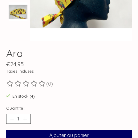
Ara
€24,95
Taxes incluses
(0)
Ce produit est évalué à
0
sur 5
En stock (4)
Quantité :
Ajouter au panier