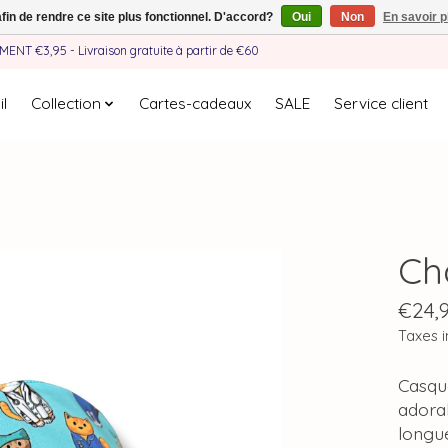
afin de rendre ce site plus fonctionnel. D'accord?
Oui
Non
En savoir p
EMENT €3,95 - Livraison gratuite à partir de €60
l
Collection
Cartes-cadeaux
SALE
Service client
Cha
€24,
Taxes i
Casque
adorab
longue