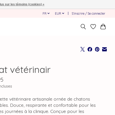
lus sur les témoins (cookies) »
FR
EUR
S’inscrire / Se connecter
t vétérinair
95
ncluses
tte vétérinaire artisanale ornée de chatons
les. Douce, respirante et confortable pour les
s journées à la clinique. Conçue pour les