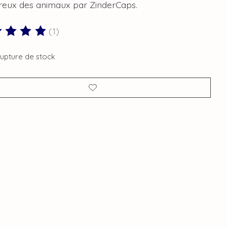
eux des animaux par ZinderCaps.
(1)
duit est évalué à
5
sur 5
rupture de stock