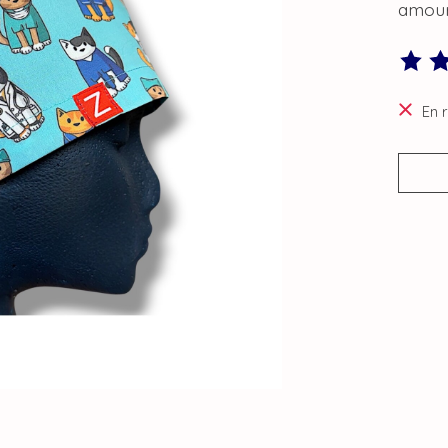
amour
Ce pro
En 