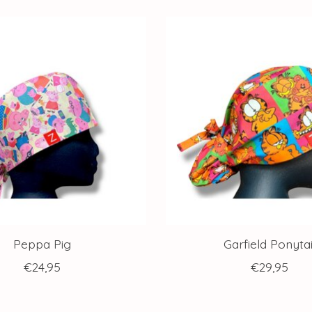
Peppa Pig
Garfield Ponytai
€24,95
€29,95