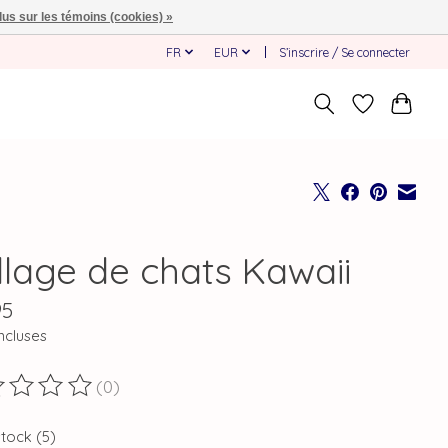
lus sur les témoins (cookies) »
FR
EUR
S’inscrire / Se connecter
llage de chats Kawaii
95
ncluses
(0)
duit est évalué à
0
sur 5
stock (5)