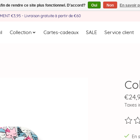
afin de rendre ce site plus fonctionnel. D'accord?
Oui
Non
En savoir p
EMENT €3,95 - Livraison gratuite à partir de €60
l
Collection
Cartes-cadeaux
SALE
Service client
Co
€24,
Taxes i
Ce pro
En 