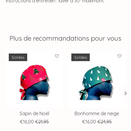
Instructions d'entretien : laver à 30° maximum.
Plus de recommandations pour vous
Articles du carrousel de produits
Soldes
Soldes
Sapin de Noël
Bonhomme de neige
€16,00
€21,95
€16,00
€24,95