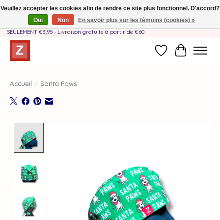
Veuillez accepter les cookies afin de rendre ce site plus fonctionnel. D'accord?
Oui
Non
En savoir plus sur les témoins (cookies) »
Fait à la main par une équipe mère-fille❤️ - Frais de livraison BE & NL
SEULEMENT €3,95 - Livraison gratuite à partir de €60
Liste de souhait
Panier
Accueil
/
Santa Paws
Product image slideshow Items