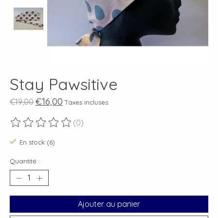
Stay Pawsitive
€16,00
€19,00
Taxes incluses
(0)
Ce produit est évalué à
0
sur 5
En stock (6)
Quantité :
Ajouter au panier