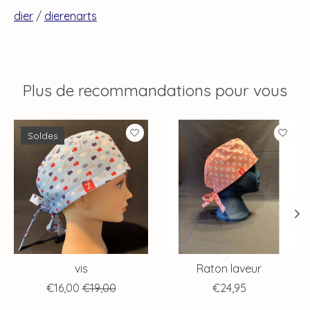
dier
/
dierenarts
Plus de recommandations pour vous
Articles du carrousel de produits
Soldes
vis
Raton laveur
€16,00
€19,00
€24,95