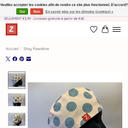
Veuillez accepter les cookies afin de rendre ce site plus fonctionnel. D'accord?
Oui
Non
En savoir plus sur les témoins (cookies) »
Fait à la main par une équipe mère-fille❤️ - Frais de livraison BE & NL
SEULEMENT €3,95 - Livraison gratuite à partir de €60
Liste de souhait
Panier
Accueil
/
Stay Pawsitive
Product image slideshow Items