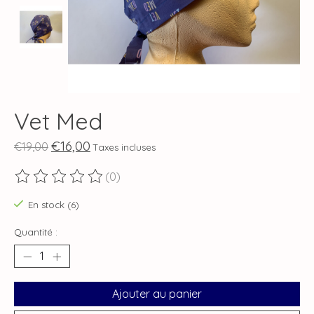
Vet Med
€16,00
€19,00
Taxes incluses
(0)
Ce produit est évalué à
0
sur 5
En stock (6)
Quantité :
Ajouter au panier