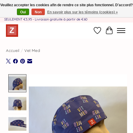
Veuillez accepter les cookies afin de rendre ce site plus fonctionnel. D'accord?
Oui
Non
En savoir plus sur les témoins (cookies) »
Fait à la main par une équipe mère-fille❤️ - Frais de livraison BE & NL
SEULEMENT €3,95 - Livraison gratuite à partir de €60
Liste de souhait
Panier
Accueil
/
Vet Med
Product image slideshow Items