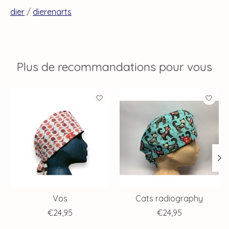
dier
/
dierenarts
Plus de recommandations pour vous
Articles du carrousel de produits
Vos
Cats radiography
€24,95
€24,95