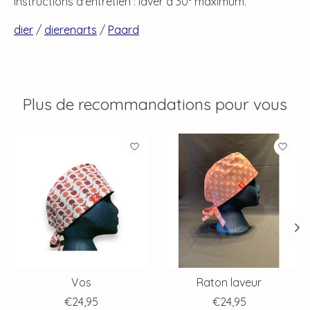
Instructions d'entretien : laver à 30° maximum.
dier
/
dierenarts
/
Paard
Plus de recommandations pour vous
Articles du carrousel de produits
Vos
Raton laveur
€24,95
€24,95