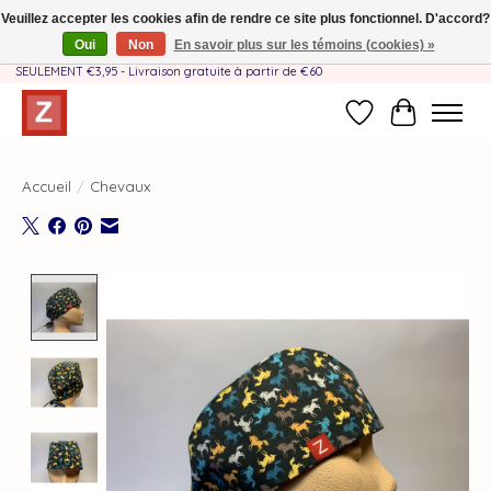
Veuillez accepter les cookies afin de rendre ce site plus fonctionnel. D'accord?
Oui
Non
En savoir plus sur les témoins (cookies) »
Fait à la main par une équipe mère-fille❤️ - Frais de livraison BE & NL
SEULEMENT €3,95 - Livraison gratuite à partir de €60
Liste de souhait
Panier
Accueil
/
Chevaux
Product image slideshow Items