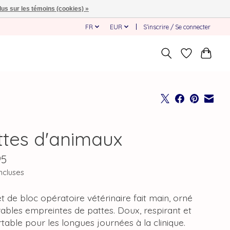
lus sur les témoins (cookies) »
FR
EUR
S’inscrire / Se connecter
ttes d'animaux
95
ncluses
 de bloc opératoire vétérinaire fait main, orné
ables empreintes de pattes. Doux, respirant et
table pour les longues journées à la clinique.