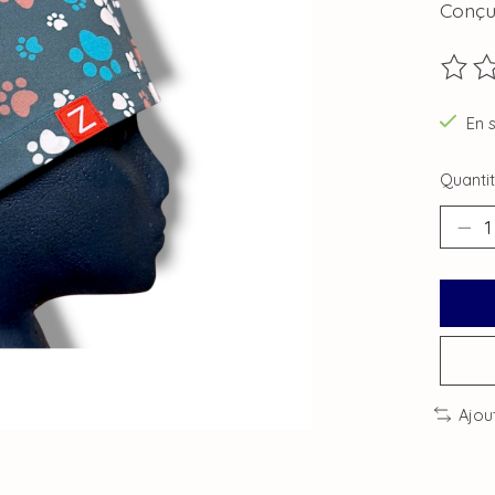
Conçu
Ce pro
En 
Quantit
Ajou