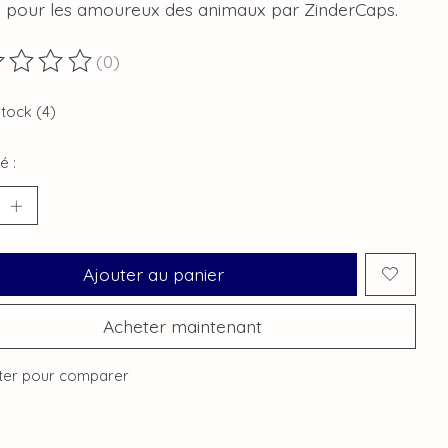
 pour les amoureux des animaux par ZinderCaps.
(0)
duit est évalué à
0
sur 5
stock (4)
é :
Ajouter au panier
Acheter maintenant
ter pour comparer