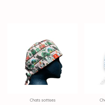
Articles du carrousel de produits
Chats sottises
Ch