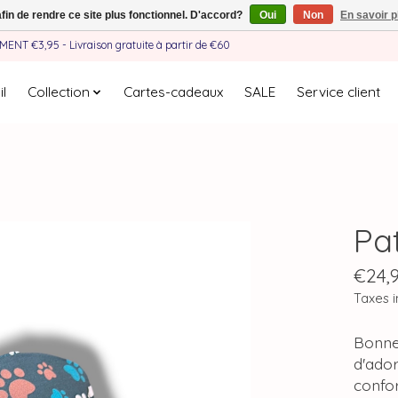
afin de rendre ce site plus fonctionnel. D'accord?
Oui
Non
En savoir p
EMENT €3,95 - Livraison gratuite à partir de €60
l
Collection
Cartes-cadeaux
SALE
Service client
Pa
€24,
Taxes i
Bonnet
d'ador
confor