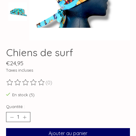
Chiens de surf
€24,95
Taxes incluses
(0)
Ce produit est évalué à
0
sur 5
En stock (5)
Quantité :
Ajouter au panier