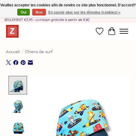
Veuillez accepter les cookies afin de rendre ce site plus fonctionnel. D'accord?
Oui
Non
En savoir plus sur les témoins (cookies) »
Fait à la main par une équipe mère-fille❤️ - Frais de livraison BE & NL
SEULEMENT €3,95 - Livraison gratuite à partir de €60
Liste de souhait
Panier
Accueil
/
Chiens de surf
Product image slideshow Items