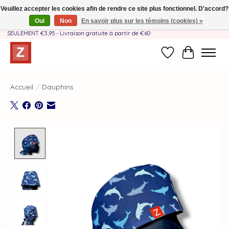
Veuillez accepter les cookies afin de rendre ce site plus fonctionnel. D'accord?
Oui
Non
En savoir plus sur les témoins (cookies) »
Fait à la main par une équipe mère-fille❤️ - Frais de livraison BE & NL
SEULEMENT €3,95 - Livraison gratuite à partir de €60
Liste de souhait
Panier
Accueil
/
Dauphins
Product image slideshow Items