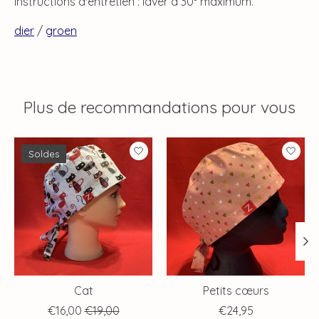
Instructions d'entretien : laver à 30° maximum.
dier
/
groen
Plus de recommandations pour vous
Articles du carrousel de produits
Soldes
Cat
Petits cœurs
€16,00
€19,00
€24,95