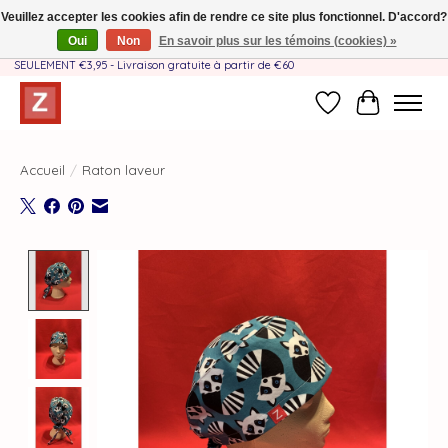
Veuillez accepter les cookies afin de rendre ce site plus fonctionnel. D'accord?
Oui
Non
En savoir plus sur les témoins (cookies) »
Fait à la main par une équipe mère-fille❤️ - Frais de livraison BE & NL
SEULEMENT €3,95 - Livraison gratuite à partir de €60
Liste de souhait
Panier
Accueil
/
Raton laveur
Product image slideshow Items