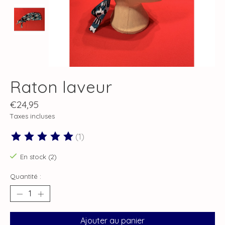
Raton laveur
€24,95
Taxes incluses
(1)
Ce produit est évalué à
5
sur 5
En stock (2)
Quantité :
Ajouter au panier