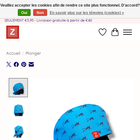
Veuillez accepter les cookies afin de rendre ce site plus fonctionnel. D'accord?
Oui
Non
En savoir plus sur les témoins (cookies) »
Fait à la main par une équipe mère-fille❤️ - Frais de livraison BE & NL
SEULEMENT €3,95 - Livraison gratuite à partir de €60
Liste de souhait
Panier
Accueil
/
Plonger
Product image slideshow Items