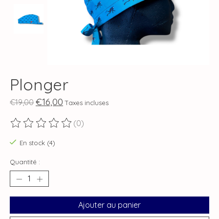
Plonger
€16,00
€19,00
Taxes incluses
(0)
Ce produit est évalué à
0
sur 5
En stock (4)
Quantité :
Ajouter au panier