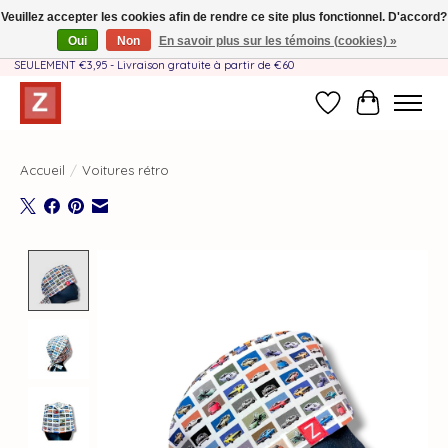
Veuillez accepter les cookies afin de rendre ce site plus fonctionnel. D'accord?
Oui
Non
En savoir plus sur les témoins (cookies) »
Fait à la main par une équipe mère-fille❤️ - Frais de livraison BE & NL
SEULEMENT €3,95 - Livraison gratuite à partir de €60
Liste de souhait
Panier
Accueil
/
Voitures rétro
Product image slideshow Items