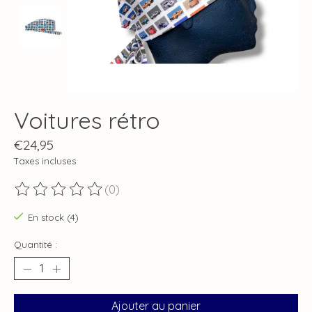
Voitures rétro
€24,95
Taxes incluses
(0)
Ce produit est évalué à
0
sur 5
En stock (4)
Quantité :
Ajouter au panier