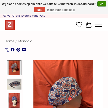
Wij slaan cookies op om onze website te verbeteren. Is dat akkoord?
Ja
Nee
Meer over cookies »
Handgemaakt door moeder-dochterteam❤️ - Verzendkosten BE & NL SLECHTS
€3,95 - Gratis levering vanaf €60
Verlanglijst
Winkelwag
Home
/
Mandala
Product image slideshow Items