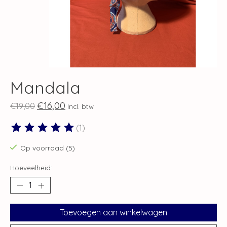
Mandala
€16,00
€19,00
Incl. btw
(1)
De beoordeling van dit product is
5
van de 5
Op voorraad (5)
Hoeveelheid:
Toevoegen aan winkelwagen