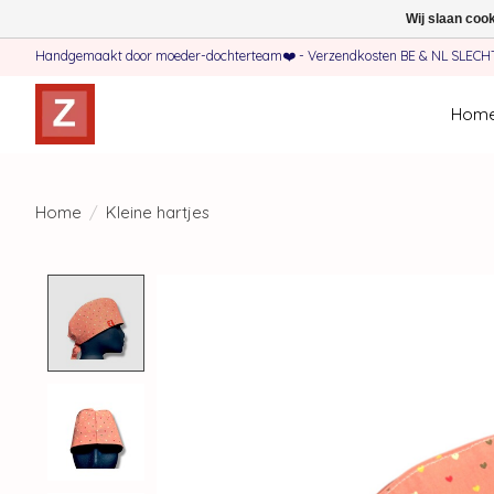
Wij slaan coo
Handgemaakt door moeder-dochterteam❤️ - Verzendkosten BE & NL SLECHTS 
Hom
Home
/
Kleine hartjes
Product image slideshow Items