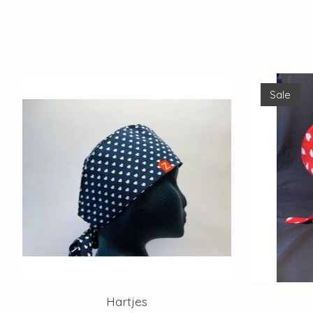
Items van productcarrousel
Sale
Hartjes