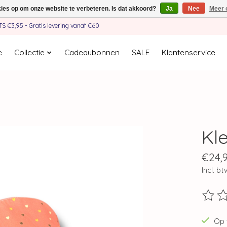
kies op om onze website te verbeteren. Is dat akkoord?
Ja
Nee
Meer 
€3,95 - Gratis levering vanaf €60
e
Collectie
Cadeaubonnen
SALE
Klantenservice
Kle
€24,
Incl. bt
De beo
Op 