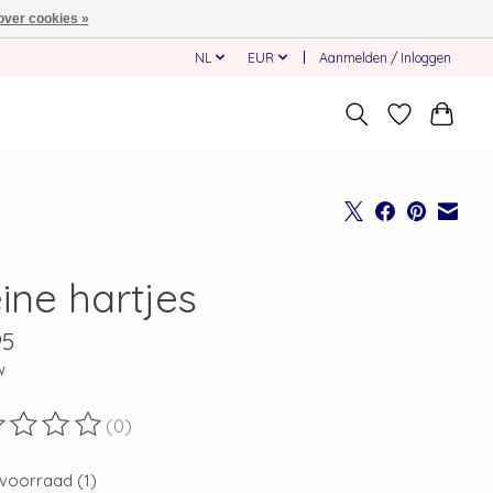
over cookies »
NL
EUR
Aanmelden / Inloggen
ine hartjes
95
w
(0)
ordeling van dit product is
0
van de 5
voorraad (1)