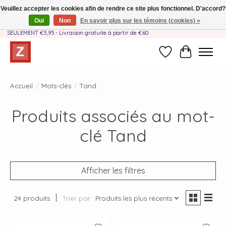
Veuillez accepter les cookies afin de rendre ce site plus fonctionnel. D'accord?
Oui
Non
En savoir plus sur les témoins (cookies) »
Fait à la main par une équipe mère-fille❤️ - Frais de livraison BE & NL
SEULEMENT €3,95 - Livraison gratuite à partir de €60
Liste de souhait
Panier
Accueil
/
Mots-clés
/
Tand
Produits associés au mot-
clé Tand
Afficher les filtres
24 produits
Trier par
Produits les plus récents