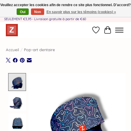
Veuillez accepter les cookies afin de rendre ce site plus fonctionnel. D'accord?
Oui
Non
En savoir plus sur les témoins (cookies) »
Fait à la main par une équipe mère-fille❤️ - Frais de livraison BE & NL
SEULEMENT €3,95 - Livraison gratuite à partir de €60
Liste de souhait
Panier
Accueil
/
Pop-art dentaire
Product image slideshow Items