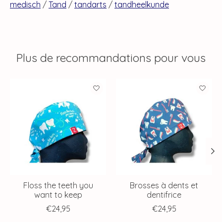
medisch
/
Tand
/
tandarts
/
tandheelkunde
Plus de recommandations pour vous
Articles du carrousel de produits
Floss the teeth you
Brosses à dents et
want to keep
dentifrice
€24,95
€24,95