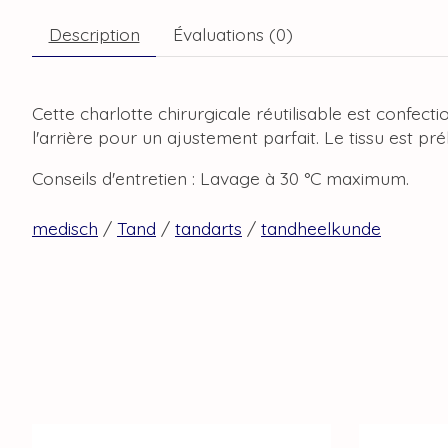
Description
Évaluations (0)
Cette charlotte chirurgicale réutilisable est confec
l'arrière pour un ajustement parfait. Le tissu est pr
Conseils d'entretien : Lavage à 30 °C maximum.
medisch
/
Tand
/
tandarts
/
tandheelkunde
Articles du carrousel de produits