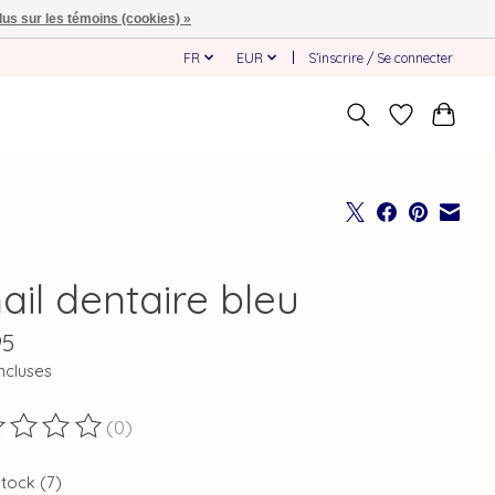
lus sur les témoins (cookies) »
FR
EUR
S’inscrire / Se connecter
ail dentaire bleu
95
ncluses
(0)
duit est évalué à
0
sur 5
stock (7)