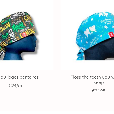
bouillages dentaires
Floss the teeth you 
keep
€24,95
€24,95