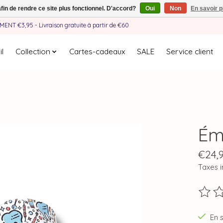
afin de rendre ce site plus fonctionnel. D'accord?
Oui
Non
En savoir p
EMENT €3,95 - Livraison gratuite à partir de €60
l
Collection
Cartes-cadeaux
SALE
Service client
Ém
€24,
Taxes i
Ce pro
En 