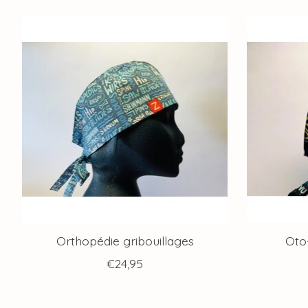
Articles du carrousel de produits
Orthopédie gribouillages
Oto
€24,95