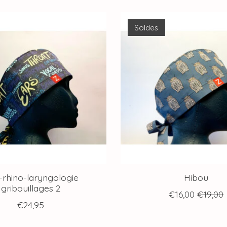
Soldes
-rhino-laryngologie
Hibou
gribouillages 2
€16,00
€19,00
€24,95