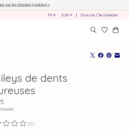
lus sur les témoins (cookies) »
FR
EUR
S’inscrire / Se connecter
ileys de dents
ureuses
95
ncluses
(0)
duit est évalué à
0
sur 5