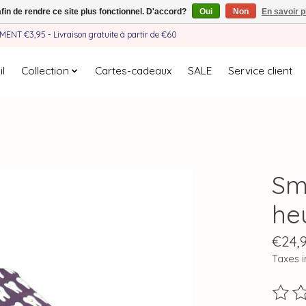
afin de rendre ce site plus fonctionnel. D'accord?
Oui
Non
En savoir p
EMENT €3,95 - Livraison gratuite à partir de €60
l
Collection
Cartes-cadeaux
SALE
Service client
Sm
he
€24,
Taxes i
Ce pro