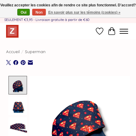
Veuillez accepter les cookies afin de rendre ce site plus fonctionnel. D'accord?
Oui
Non
En savoir plus sur les témoins (cookies) »
Fait à la main par une équipe mère-fille❤️ - Frais de livraison BE & NL
SEULEMENT €3,95 - Livraison gratuite à partir de €60
Liste de souhait
Panier
Accueil
/
Superman
Product image slideshow Items