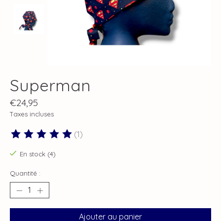
Superman
€24,95
Taxes incluses
(1)
Ce produit est évalué à
5
sur 5
En stock (4)
Quantité :
Ajouter au panier