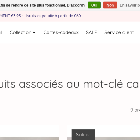
afin de rendre ce site plus fonctionnel. D'accord?
Oui
Non
En savoir p
EMENT €3,95 - Livraison gratuite à partir de €60
l
Collection
Cartes-cadeaux
SALE
Service client
its associés au mot-clé c
9 pr
Soldes