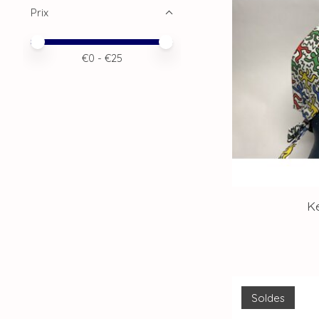
Prix
Prix minimum
Price maximum value
€
0
- €
25
Ke
Soldes