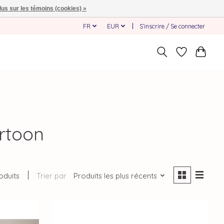
lus sur les témoins (cookies) »
FR
EUR
S’inscrire / Se connecter
artoon
oduits
Trier par
Produits les plus récents