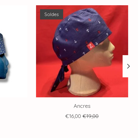
Soldes
Ancres
€16,00
€19,00