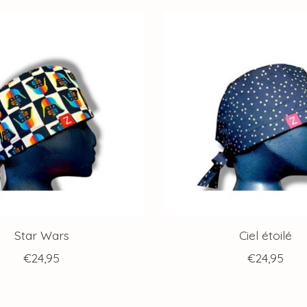
Star Wars
Ciel étoilé
€24,95
€24,95