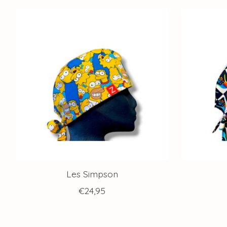
Articles du carrousel de produits
Les Simpson
€24,95