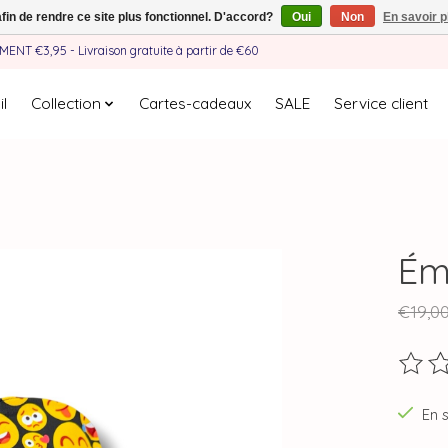
afin de rendre ce site plus fonctionnel. D'accord?
Oui
Non
En savoir p
EMENT €3,95 - Livraison gratuite à partir de €60
l
Collection
Cartes-cadeaux
SALE
Service client
Ém
€19,0
Ce pro
En 