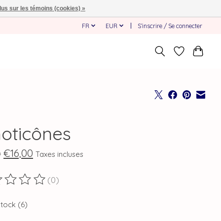
lus sur les témoins (cookies) »
FR
EUR
S’inscrire / Se connecter
oticônes
€16,00
0
Taxes incluses
(0)
duit est évalué à
0
sur 5
stock (6)