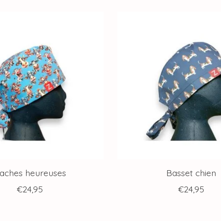
aches heureuses
Basset chien
€24,95
€24,95