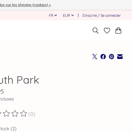
lus sur les témoins (cookies) »
FR
EUR
S’inscrire / Se connecter
uth Park
95
ncluses
(0)
duit est évalué à
0
sur 5
stock (2)