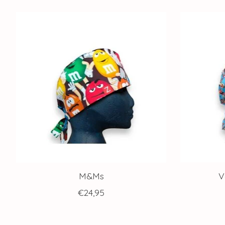
Articles du carrousel de produits
M&Ms
V
€24,95