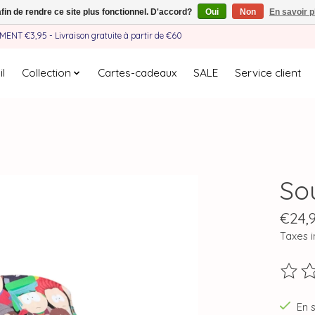
afin de rendre ce site plus fonctionnel. D'accord?
Oui
Non
En savoir p
EMENT €3,95 - Livraison gratuite à partir de €60
l
Collection
Cartes-cadeaux
SALE
Service client
So
€24,
Taxes i
Ce pro
En 