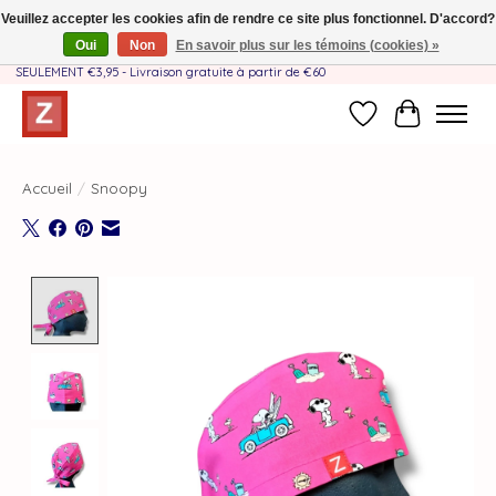
Veuillez accepter les cookies afin de rendre ce site plus fonctionnel. D'accord?
Oui
Non
En savoir plus sur les témoins (cookies) »
Fait à la main par une équipe mère-fille❤️ - Frais de livraison BE & NL
SEULEMENT €3,95 - Livraison gratuite à partir de €60
Liste de souhait
Panier
Accueil
/
Snoopy
Product image slideshow Items