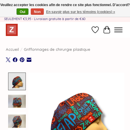
Veuillez accepter les cookies afin de rendre ce site plus fonctionnel. D'accord?
Oui
Non
En savoir plus sur les témoins (cookies) »
Fait à la main par une équipe mère-fille❤️ - Frais de livraison BE & NL
SEULEMENT €3,95 - Livraison gratuite à partir de €60
Liste de souhait
Panier
Accueil
/
Griffonnages de chirurgie plastique
Product image slideshow Items