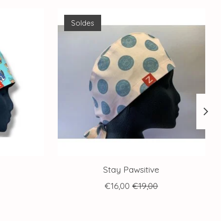
Soldes
Stay Pawsitive
€16,00
€19,00