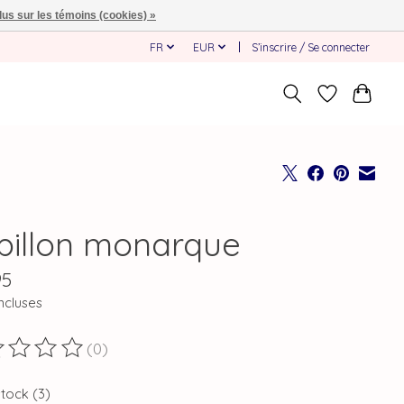
lus sur les témoins (cookies) »
FR
EUR
S’inscrire / Se connecter
pillon monarque
95
ncluses
(0)
duit est évalué à
0
sur 5
stock (3)