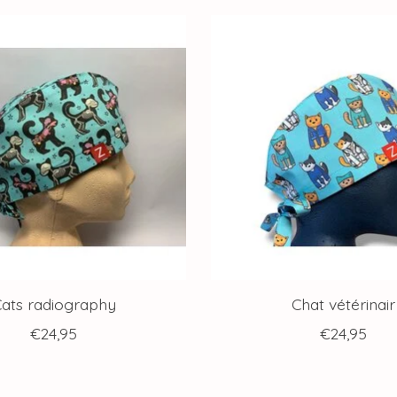
ats radiography
Chat vétérinair
€24,95
€24,95