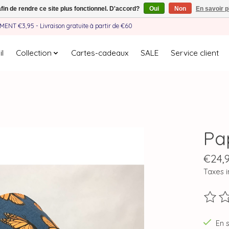
afin de rendre ce site plus fonctionnel. D'accord?
Oui
Non
En savoir p
EMENT €3,95 - Livraison gratuite à partir de €60
l
Collection
Cartes-cadeaux
SALE
Service client
Pa
€24,
Taxes i
Ce pro
En 