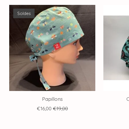
Articles du carrousel de produits
Soldes
Papillons
C
€16,00
€19,00