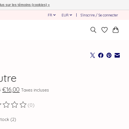
lus sur les témoins (cookies) »
FR
EUR
S’inscrire / Se connecter
utre
€16,00
5
Taxes incluses
(0)
duit est évalué à
0
sur 5
stock (2)