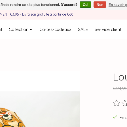
afin de rendre ce site plus fonctionnel. D'accord?
Oui
Non
En savoir p
EMENT €3,95 - Livraison gratuite à partir de €60
l
Collection
Cartes-cadeaux
SALE
Service client
Lo
€24,9
Ce pro
En 