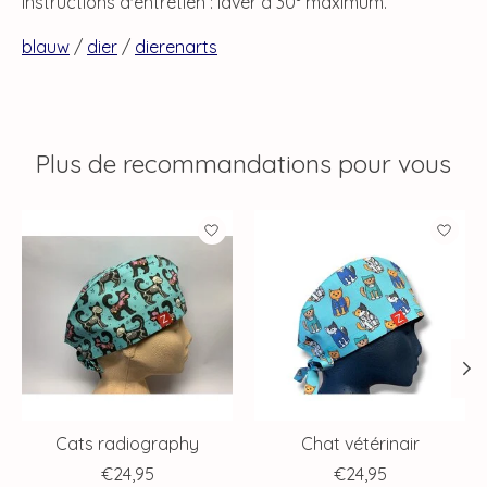
Instructions d'entretien : laver à 30° maximum.
blauw
/
dier
/
dierenarts
Plus de recommandations pour vous
Articles du carrousel de produits
Cats radiography
Chat vétérinair
€24,95
€24,95