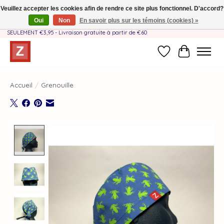
Veuillez accepter les cookies afin de rendre ce site plus fonctionnel. D'accord?
Oui
Non
En savoir plus sur les témoins (cookies) »
Fait à la main par une équipe mère-fille❤️ - Frais de livraison BE & NL
SEULEMENT €3,95 - Livraison gratuite à partir de €60
Liste de souhait
Panier
Accueil
/
Grenouille
Product image slideshow Items