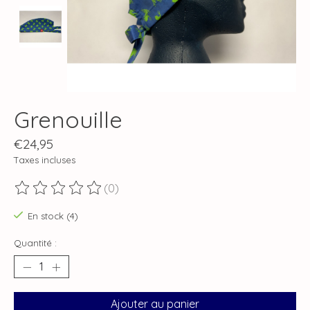
Grenouille
€24,95
Taxes incluses
(0)
Ce produit est évalué à
0
sur 5
En stock (4)
Quantité :
Ajouter au panier