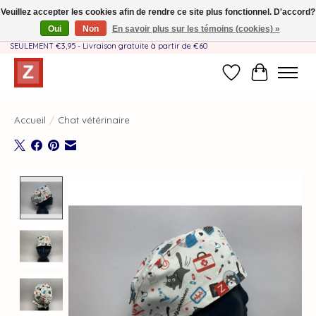
Veuillez accepter les cookies afin de rendre ce site plus fonctionnel. D'accord?
Oui
Non
En savoir plus sur les témoins (cookies) »
Fait à la main par une équipe mère-fille❤️ - Frais de livraison BE & NL
SEULEMENT €3,95 - Livraison gratuite à partir de €60
Liste de souhait
Panier
Accueil
/
Chat vétérinaire
Product image slideshow Items