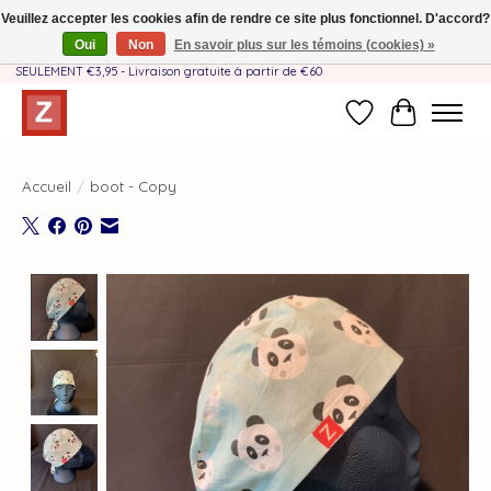
Veuillez accepter les cookies afin de rendre ce site plus fonctionnel. D'accord?
Oui
Non
En savoir plus sur les témoins (cookies) »
Fait à la main par une équipe mère-fille❤️ - Frais de livraison BE & NL
SEULEMENT €3,95 - Livraison gratuite à partir de €60
Liste de souhait
Panier
Accueil
/
boot - Copy
Product image slideshow Items