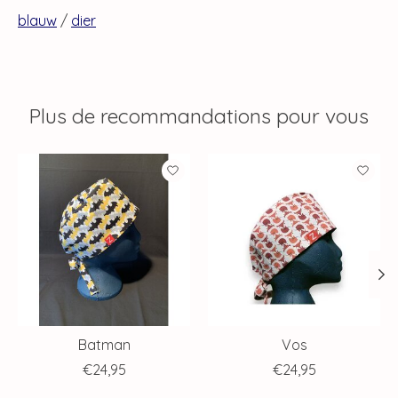
blauw
/
dier
Plus de recommandations pour vous
Articles du carrousel de produits
Batman
Vos
€24,95
€24,95