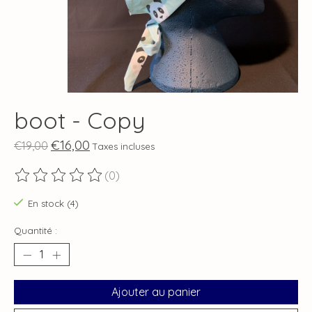
boot - Copy
€16,00
€19,00
Taxes incluses
(0)
Ce produit est évalué à
0
sur 5
En stock (4)
Quantité :
Ajouter au panier