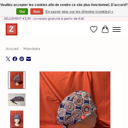
Veuillez accepter les cookies afin de rendre ce site plus fonctionnel. D'accord?
Oui
Non
En savoir plus sur les témoins (cookies) »
Fait à la main par une équipe mère-fille❤️ - Frais de livraison BE & NL
SEULEMENT €3,95 - Livraison gratuite à partir de €60
Liste de souhait
Panier
Accueil
/
Mandala
Product image slideshow Items