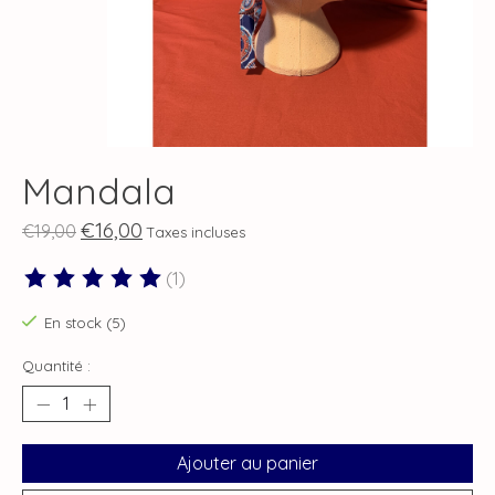
Mandala
€16,00
€19,00
Taxes incluses
(1)
Ce produit est évalué à
5
sur 5
En stock (5)
Quantité :
Ajouter au panier