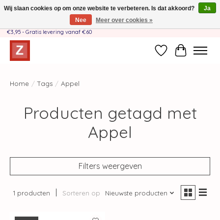
Wij slaan cookies op om onze website te verbeteren. Is dat akkoord?
Ja
Nee
Meer over cookies »
Handgemaakt door moeder-dochterteam❤️ - Verzendkosten BE & NL SLECHTS
€3,95 - Gratis levering vanaf €60
Verlanglijst
Winkelwag
Home
/
Tags
/
Appel
Producten getagd met
Appel
Filters weergeven
1 producten
Sorteren op
Nieuwste producten