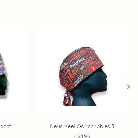
nacht
Neus Keel Oor scribbles 3
€24,95