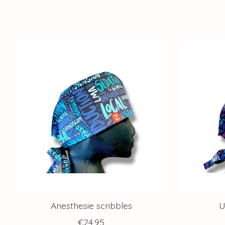
Items van productcarrousel
Anesthesie scribbles
U
€24,95