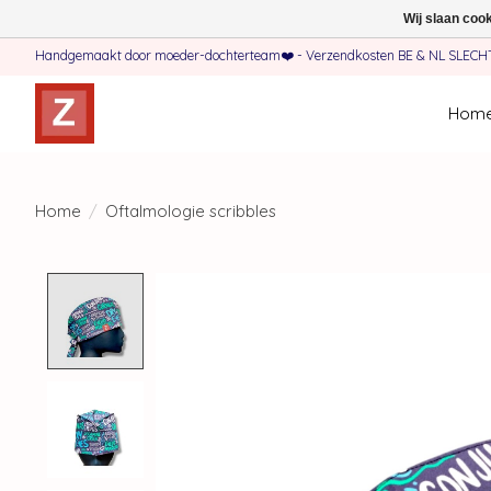
Wij slaan coo
Handgemaakt door moeder-dochterteam❤️ - Verzendkosten BE & NL SLECHTS 
Hom
Home
/
Oftalmologie scribbles
Product image slideshow Items