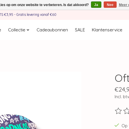
kies op om onze website te verbeteren. Is dat akkoord?
Ja
Nee
Meer 
€3,95 - Gratis levering vanaf €60
e
Collectie
Cadeaubonnen
SALE
Klantenservice
Of
€24,
Incl. bt
De beo
Op 