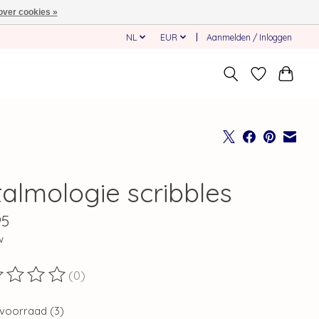
over cookies »
NL
EUR
Aanmelden / Inloggen
talmologie scribbles
95
w
(0)
ordeling van dit product is
0
van de 5
voorraad (3)