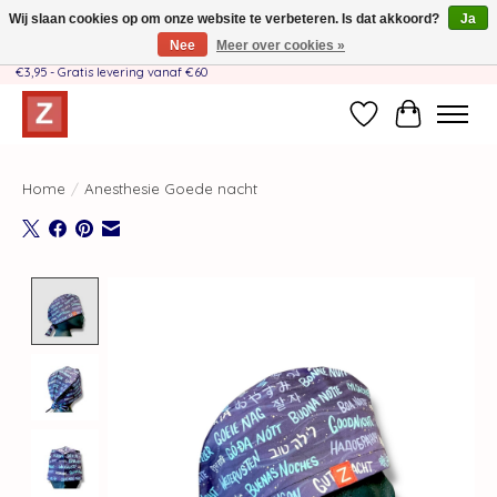
Wij slaan cookies op om onze website te verbeteren. Is dat akkoord?
Ja
Nee
Meer over cookies »
Handgemaakt door moeder-dochterteam❤️ - Verzendkosten BE & NL SLECHTS
€3,95 - Gratis levering vanaf €60
Verlanglijst
Winkelwag
Home
/
Anesthesie Goede nacht
Product image slideshow Items