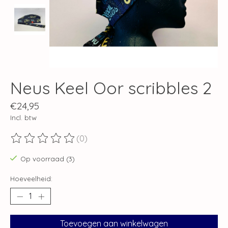
Neus Keel Oor scribbles 2
€24,95
Incl. btw
(0)
De beoordeling van dit product is
0
van de 5
Op voorraad (3)
Hoeveelheid:
Toevoegen aan winkelwagen