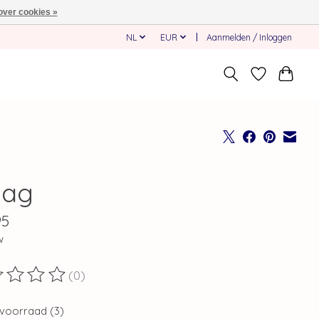
over cookies »
NL
EUR
Aanmelden / Inloggen
ag
95
w
(0)
ordeling van dit product is
0
van de 5
voorraad (3)