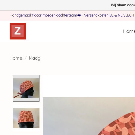
Wij slaan coo
Handgemaakt door moeder-dochterteam❤️ - Verzendkosten BE & NL SLECHTS 
Hom
Home
/
Maag
Product image slideshow Items