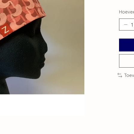
Hoevee
Toev