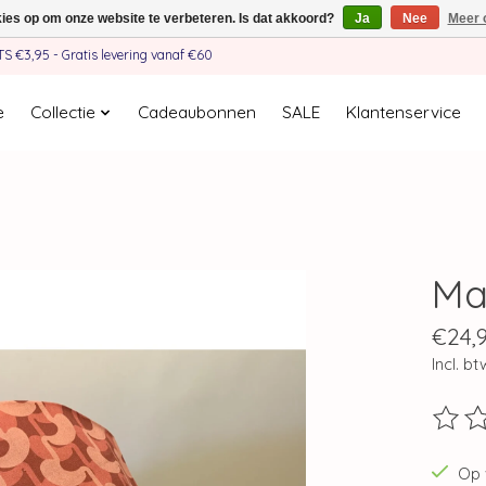
kies op om onze website te verbeteren. Is dat akkoord?
Ja
Nee
Meer 
€3,95 - Gratis levering vanaf €60
e
Collectie
Cadeaubonnen
SALE
Klantenservice
Ma
€24,
Incl. bt
De beo
Op 