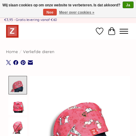
Wij slaan cookies op om onze website te verbeteren. Is dat akkoord?
Ja
Nee
Meer over cookies »
Handgemaakt door moeder-dochterteam❤️ - Verzendkosten BE & NL SLECHTS
€3,95 - Gratis levering vanaf €60
Verlanglijst
Winkelwag
Home
/
Verliefde dieren
Product image slideshow Items