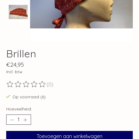
Brillen
€24,95
Incl. btw
(0)
De beoordeling van dit product is
0
van de 5
Op voorraad (6)
Hoeveelheid:
Toevoegen aan winkelwagen