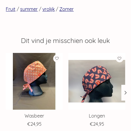
Fruit
/
summer
/
vrolijk
/
Zomer
Dit vind je misschien ook leuk
Items van productcarrousel
Wasbeer
Longen
€24,95
€24,95