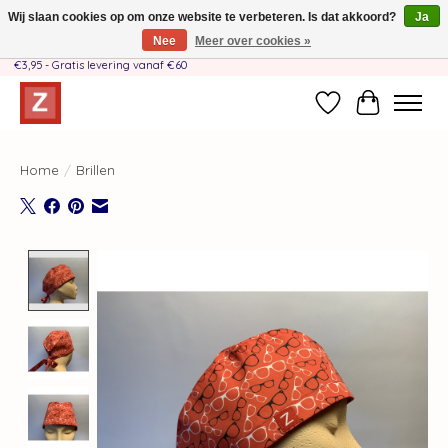
Wij slaan cookies op om onze website te verbeteren. Is dat akkoord?
Ja
Nee
Meer over cookies »
Handgemaakt door moeder-dochterteam❤️ - Verzendkosten BE & NL SLECHTS
€3,95 - Gratis levering vanaf €60
Verlanglijst
Winkelwag
Home
/
Brillen
Product image slideshow Items