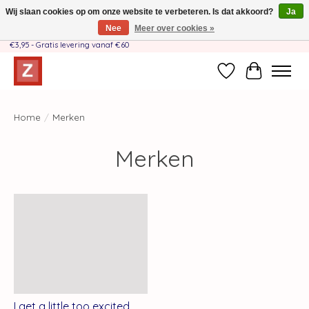
Wij slaan cookies op om onze website te verbeteren. Is dat akkoord?
Ja
Nee
Meer over cookies »
Handgemaakt door moeder-dochterteam❤️ - Verzendkosten BE & NL SLECHTS
€3,95 - Gratis levering vanaf €60
Verlanglijst
Winkelwag
Home
/
Merken
Merken
I get a little too excited