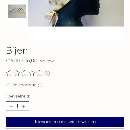
Bijen
€16,00
€19,00
Incl. btw
(0)
De beoordeling van dit product is
0
van de 5
Op voorraad (2)
Hoeveelheid:
Toevoegen aan winkelwagen