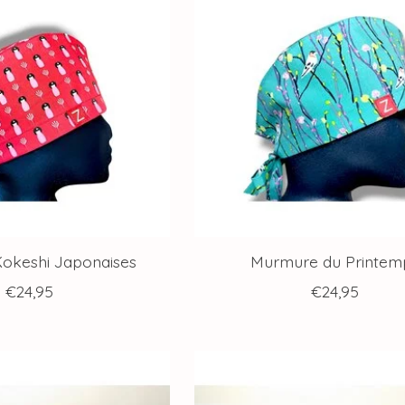
okeshi Japonaises
Murmure du Printem
€24,95
€24,95