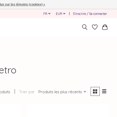
lus sur les témoins (cookies) »
FR
EUR
S’inscrire / Se connecter
etro
oduits
Trier par
Produits les plus récents