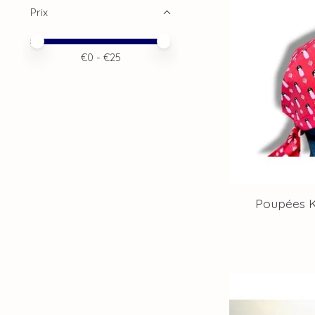
Prix
Prix minimum
Price maximum value
€
0
- €
25
Poupées K