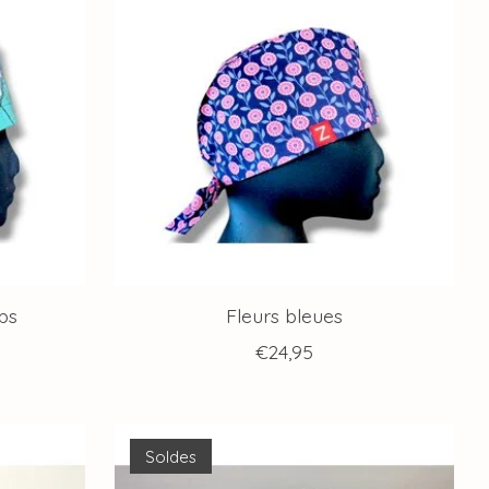
ps
Fleurs bleues
€24,95
Soldes