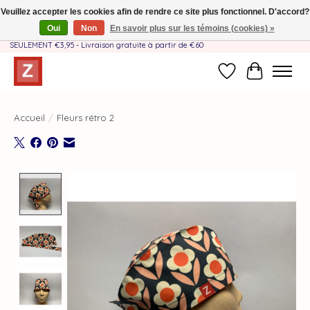
Veuillez accepter les cookies afin de rendre ce site plus fonctionnel. D'accord?
Oui
Non
En savoir plus sur les témoins (cookies) »
Fait à la main par une équipe mère-fille❤️ - Frais de livraison BE & NL
SEULEMENT €3,95 - Livraison gratuite à partir de €60
Liste de souhait
Panier
Accueil
/
Fleurs rétro 2
Product image slideshow Items