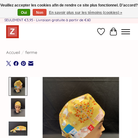
Veuillez accepter les cookies afin de rendre ce site plus fonctionnel. D'accord?
Oui
Non
En savoir plus sur les témoins (cookies) »
Fait à la main par une équipe mère-fille❤️ - Frais de livraison BE & NL
SEULEMENT €3,95 - Livraison gratuite à partir de €60
Liste de souhait
Panier
Accueil
/
ferme
Product image slideshow Items