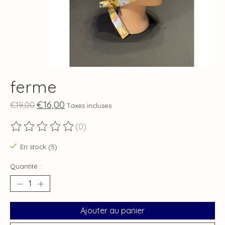
ferme
€16,00
€19,00
Taxes incluses
(0)
Ce produit est évalué à
0
sur 5
En stock (5)
Quantité :
Ajouter au panier