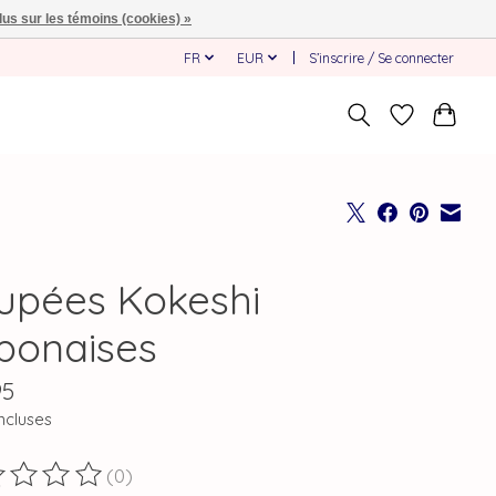
lus sur les témoins (cookies) »
FR
EUR
S’inscrire / Se connecter
upées Kokeshi
ponaises
95
ncluses
(0)
duit est évalué à
0
sur 5