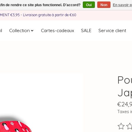
afin de rendre ce site plus fonctionnel. D'accord?
Oui
Non
En savoir p
EMENT €3,95 - Livraison gratuite à partir de €60
l
Collection
Cartes-cadeaux
SALE
Service client
Po
Ja
€24,
Taxes i
Ce pro