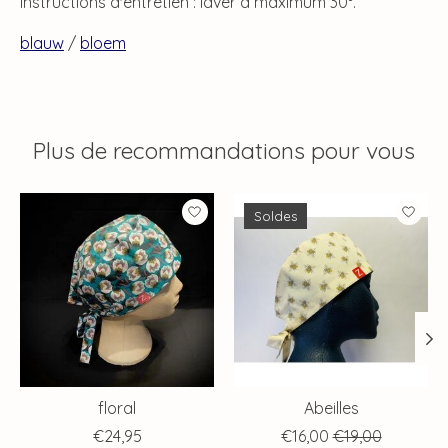
Instructions d'entretien : laver à maximum 30°.
blauw
/
bloem
Plus de recommandations pour vous
Articles du carrousel de produits
Soldes
floral
Abeilles
€24,95
€16,00
€19,00