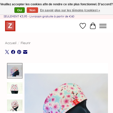
Veuillez accepter les cookies afin de rendre ce site plus fonctionnel. D'accord?
Oui
Non
En savoir plus sur les témoins (cookies) »
Fait à la main par une équipe mère-fille❤️ - Frais de livraison BE & NL
SEULEMENT €3,95 - Livraison gratuite à partir de €60
Liste de souhait
Panier
Accueil
/
Fleurir
Product image slideshow Items