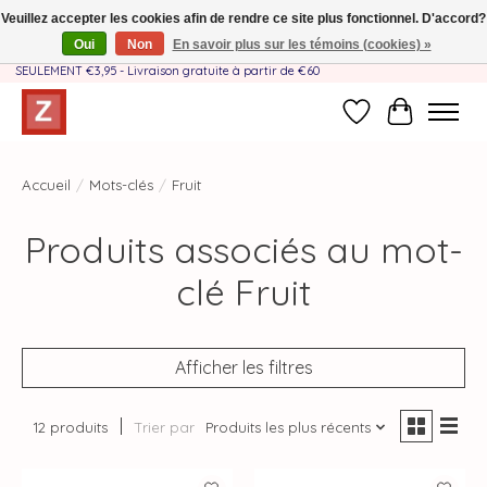
Veuillez accepter les cookies afin de rendre ce site plus fonctionnel. D'accord?
Oui
Non
En savoir plus sur les témoins (cookies) »
Fait à la main par une équipe mère-fille❤️ - Frais de livraison BE & NL
SEULEMENT €3,95 - Livraison gratuite à partir de €60
Liste de souhait
Panier
Accueil
/
Mots-clés
/
Fruit
Produits associés au mot-
clé Fruit
Afficher les filtres
12 produits
Trier par
Produits les plus récents